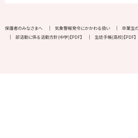
保護者のみなさまへ
気象警報発令にかかわる扱い
卒業生
部活動に係る活動方針(中学)【PDF】
生徒手帳(高校)【PDF】