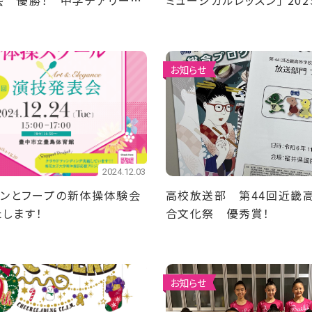
会 優勝！ 中学チアリーデ
ミュージカルレッスン」 20
 全日本中学校選手権大会
集！
お知らせ
2024.12.03
リボンとフープの新体操体験会
高校放送部 第44回近畿
します！
合文化祭 優秀賞！
お知らせ