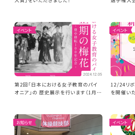
大賞」をいただきました！
選手権大
ィング部
準優勝！
イベント
イベント
2024.12.05
第2回「日本における女子教育のパイ
12/24
オニア」の 歴史展示を行います（1月
を開催いた
17日～1月22日）
お知らせ
イベント