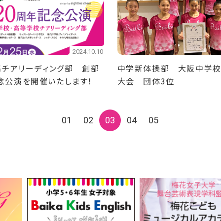
2024.10.10
中高チアリーディング部 創部
中学新体操部 大阪中学
念公演を開催いたします！
大会 団体3位
01
02
03
04
05