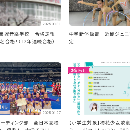
2025.03.31
年度宝塚音楽学校 合格速報
中学新体操部 近畿ジュニ
名合格！（12年連続合格）
定
お知らせ
2025.01.27
リーディング部 全日本高校
【小学生対象】梅花少女歌劇