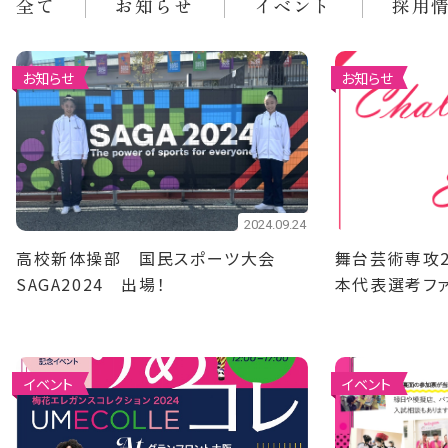
全て
お知らせ
イベント
採用
お知らせ
お知らせ
2024.09.24
高校新体操部 国民スポーツ大会
舞台芸術専攻2
SAGA2024 出場！
本代表選考フ
選出！
イベント
イベント