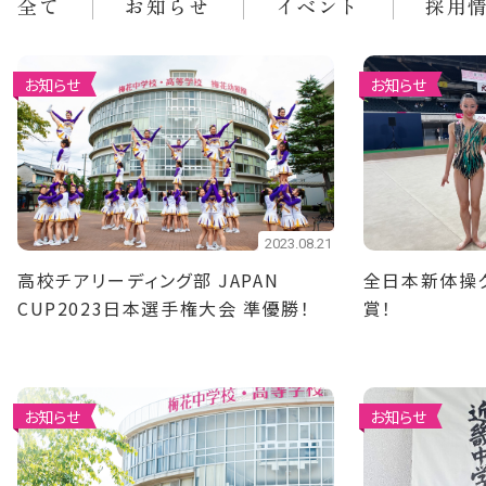
全て
お知らせ
イベント
採用
お知らせ
お知らせ
2023.08.21
高校チアリーディング部 JAPAN
全日本新体操
CUP2023日本選手権大会 準優勝！
賞！
お知らせ
お知らせ