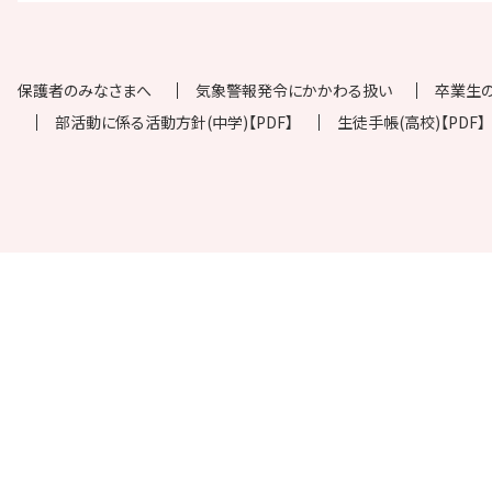
保護者のみなさまへ
気象警報発令にかかわる扱い
卒業生
部活動に係る活動方針(中学)【PDF】
生徒手帳(高校)【PDF】