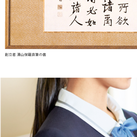
創立者 澤山保羅直筆の書