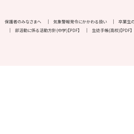
保護者のみなさまへ
気象警報発令にかかわる扱い
卒業生
部活動に係る活動方針(中学)【PDF】
生徒手帳(高校)【PDF】