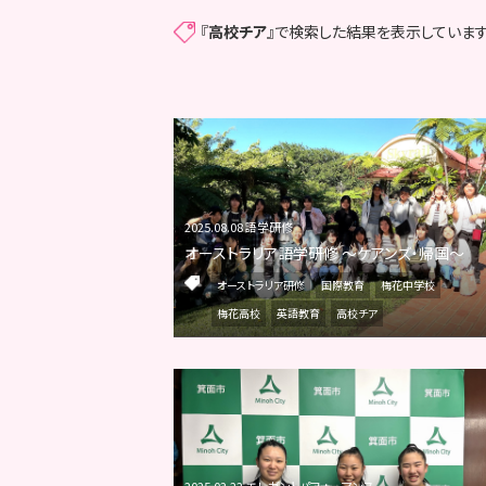
『
高校チア
』で検索した結果を表示しています
2025.08.08 語学研修
オーストラリア語学研修 ～ケアンズ・帰国～
オーストラリア研修
国際教育
梅花中学校
梅花高校
英語教育
高校チア
2025.02.22 エレガントパフォーマンス