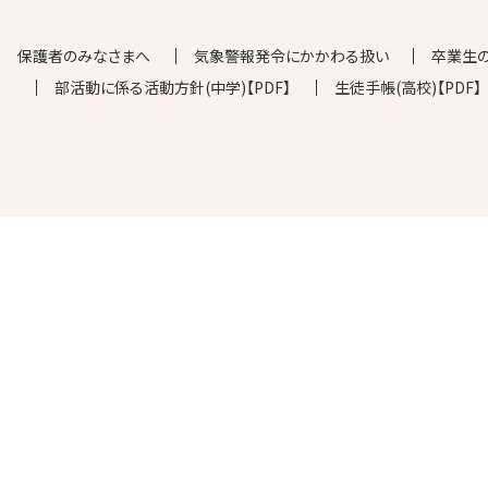
保護者のみなさまへ
気象警報発令にかかわる扱い
卒業生
部活動に係る活動方針(中学)【PDF】
生徒手帳(高校)【PDF】