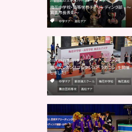
梅花中学校・高等学校チアリーディング部 ～
箕面市長表彰～
中学チア
高校チア
2024.09.25 学校行事
梅花エレガンスコレクション「うめコレ」を開催
しました！
中学チア
新体操スクール
梅花中学校
梅花高校
舞台芸術専攻
高校チア