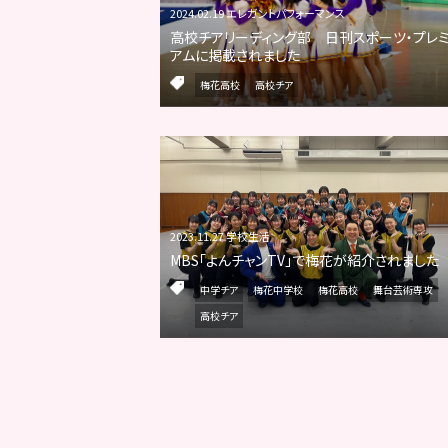
2024.02.19 エレガントパフォーマンス
高校チアリーディング部 日刊スポーツ・プレ
アムに掲載されました
梅花高校
高校チア
2023.11.27 学校生活
MBS「よんチャンTV」で梅花が紹介されました
中学チア
梅花中学校
梅花高校
舞台芸術専攻
高校チア