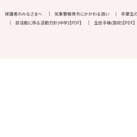
保護者のみなさまへ
気象警報発令にかかわる扱い
卒業生
部活動に係る活動方針(中学)【PDF】
生徒手帳(高校)【PDF】