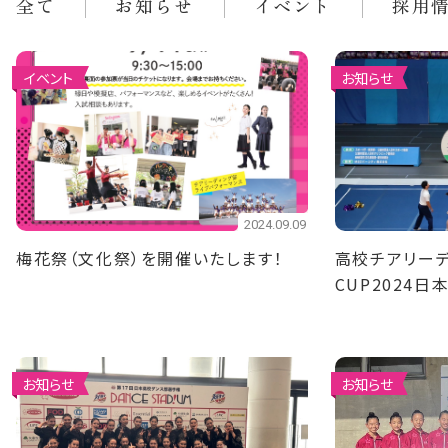
全て
お知らせ
イベント
採用
イベント
お知らせ
2024.09.09
梅花祭（文化祭）を開催いたします！
高校チアリーデ
CUP2024
位！ 中学チア
位！
お知らせ
お知らせ