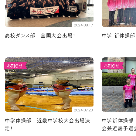
2024.08.17
高校ダンス部 全国大会出場！
中学 新体操
お知らせ
お知らせ
2024.07.23
中学体操部 近畿中学校大会出場決
中学新体操部
定！
会兼近畿予選