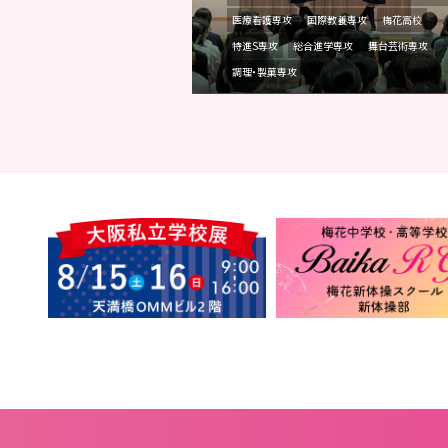
医療看護専攻
国際教養専攻
梅花高校
特進S専攻
総合進学専攻
舞台芸術専攻
調理・製菓専攻