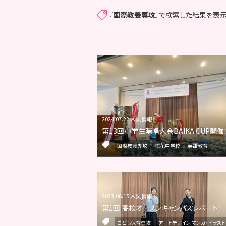
『
国際教養専攻
』で検索した結果を表示
2024.07.22 入試情報
第13回小学生暗唱大会BAIKA CUP開催
国際教養専攻
梅花中学校
英語教育
2023.06.15 入試情報
第1回 高校オープンキャンパスレポート！
こども保育専攻
アートデザイン マンガ・イラス