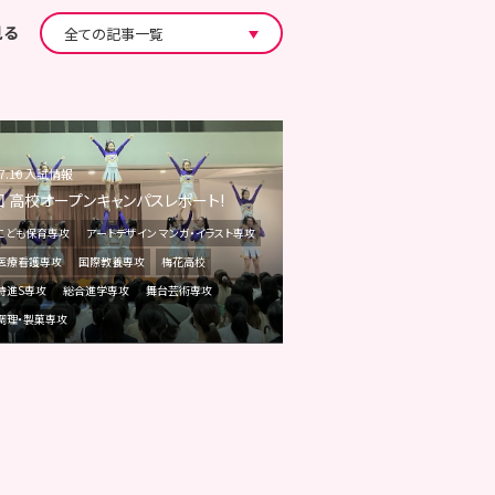
見る
07.10 入試情報
回 高校オープンキャンパスレポート!
こども保育専攻
アートデザイン マンガ・イラスト専攻
医療看護専攻
国際教養専攻
梅花高校
特進S専攻
総合進学専攻
舞台芸術専攻
調理・製菓専攻