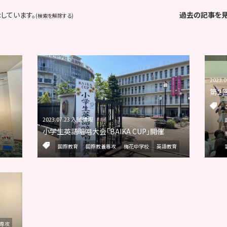
しています。
過去の記事を
(検索を解除する)
2023.
第２
2023.07.23 入試情報
！
小学生英語暗唱大会「BAIKA CUP」開催
国際教育
国際教養専攻
梅花中学校
英語教育
ト専攻