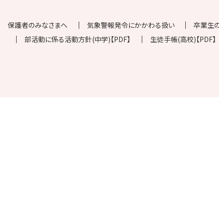
保護者のみなさまへ
気象警報発令にかかわる扱い
卒業生
部活動に係る活動方針(中学)【PDF】
生徒手帳(高校)【PDF】