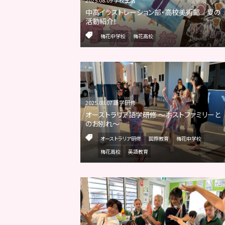
中高イラストレーション部・高校美術部 夏の
活動紹介！
梅花中学校
梅花高校
2025.08.07 語学研修
オーストラリア語学研修 ～ホストファミリーと
のお別れ～
オーストラリア研修
国際教育
梅花中学校
梅花高校
英語教育