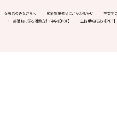
保護者のみなさまへ
気象警報発令にかかわる扱い
卒業生
部活動に係る活動方針(中学)【PDF】
生徒手帳(高校)【PDF】