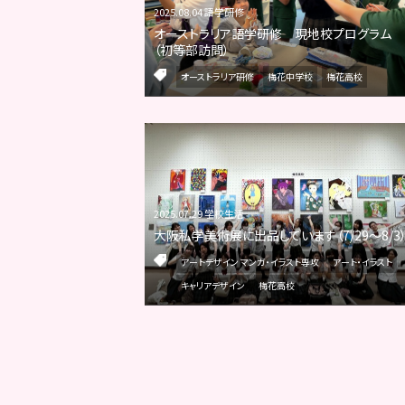
2025.08.04 語学研修
オーストラリア語学研修 現地校プログラム
（初等部訪問）
オーストラリア研修
梅花中学校
梅花高校
2025.07.29 学校生活
大阪私学美術展に出品しています（7/29～8/3
アートデザイン マンガ・イラスト専攻
アート・イラスト
キャリアデザイン
梅花高校