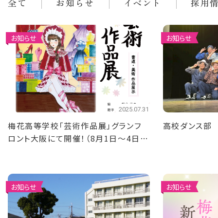
全て
お知らせ
イベント
採用
お知らせ
お知らせ
2025.07.31
梅花高等学校「芸術作品展」グランフ
高校ダンス部
ロント大阪にて開催！（8月1日～4日ま
で）
お知らせ
お知らせ