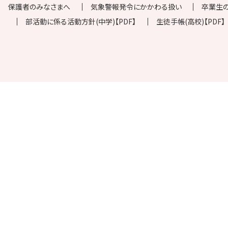
保護者のみなさまへ
気象警報発令にかかわる扱い
卒業生
部活動に係る活動方針(中学)【PDF】
生徒手帳(高校)【PDF】