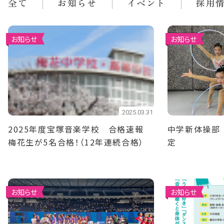
全て
お知らせ
イベント
採用
お知らせ
お知らせ
2025.03.31
2025年度宝塚音楽学校 合格速報
中学新体操部
梅花生が5名合格！（12年連続合格）
定
お知らせ
お知らせ