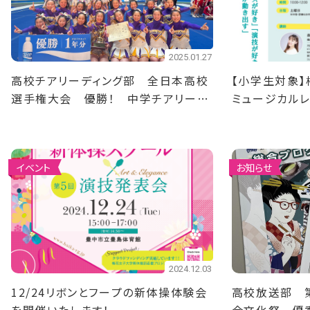
2025.01.27
高校チアリーディング部 全日本高校
【小学生対象】
選手権大会 優勝！ 中学チアリーデ
ミュージカルレ
ィング部 全日本中学校選手権大会
集！
準優勝！
イベント
お知らせ
2024.12.03
12/24リボンとフープの新体操体験会
高校放送部 