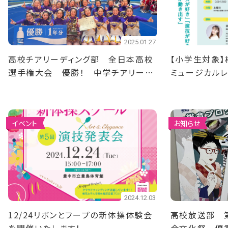
2025.01.27
高校チアリーディング部 全日本高校
【小学生対象】
選手権大会 優勝！ 中学チアリーデ
ミュージカルレ
ィング部 全日本中学校選手権大会
集！
準優勝！
イベント
お知らせ
2024.12.03
12/24リボンとフープの新体操体験会
高校放送部 