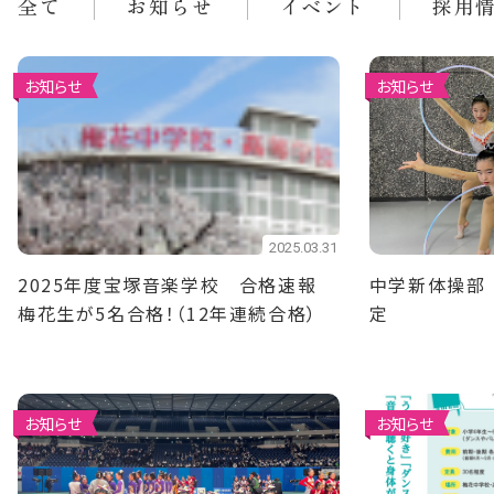
全て
お知らせ
イベント
採用
お知らせ
お知らせ
2025.03.31
2025年度宝塚音楽学校 合格速報
中学新体操部
梅花生が5名合格！（12年連続合格）
定
お知らせ
お知らせ