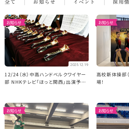
全て
お知らせ
イベント
採用
お知らせ
お知らせ
2025.12.19
12/24（水）中高ハンドベルクワイヤー
高校新体操部（
部 NHKテレビ「ほっと関西」出演予
場！
定！
お知らせ
お知らせ