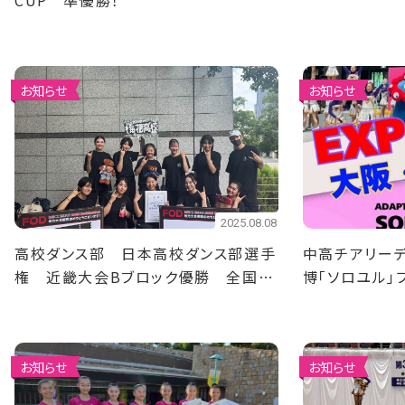
CUP 準優勝！
お知らせ
お知らせ
2025.08.08
高校ダンス部 日本高校ダンス部選手
中高チアリーデ
権 近畿大会Bブロック優勝 全国準
博「ソロユル」
決勝大会出場決定！
演します！
お知らせ
お知らせ